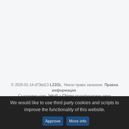
©
2026-01-14-d73bd13
LZ2GL
.
Някои права запазени.
Правна
информация
.
Създадено чрез
Jekyll
и
Chirpy
модифицирана тема
We would like to use third party cookies and scripts to
improve the functionality of this website.
Approve
More info